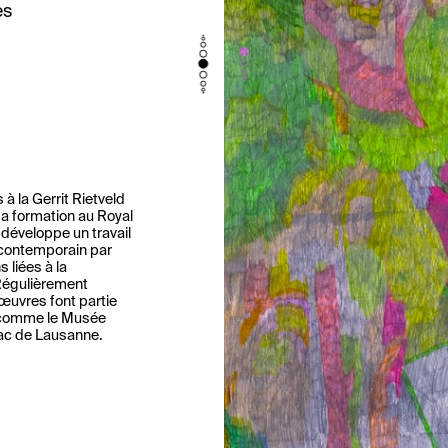
es
à la Gerrit Rietveld
a formation au Royal
 développe un travail
n contemporain par
s liées à la
 Régulièrement
 œuvres font partie
s comme le Musée
dac de Lausanne.