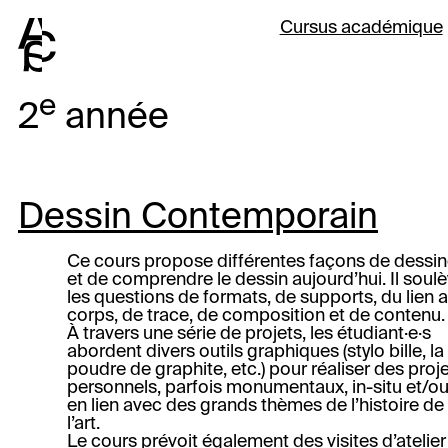
Cursus académique
Formation
re
1
année
e
Photographie
2
année
e
Graphisme
2
année
Année atelier
Projet personnel
Dessin d'observa
Dessin Contempo
Témoignages d'anc
Illustration
Photographie
Peinture
Infos admissions
Diotima Grossert
Design graphiqu
Sculpture conte
Soren Gunzinger
Inscription
Peinture Contem
3D
Eva Meister
Workshops
Design & créatio
Julie Ryser
Histoire de l'art
Histoire de l'art
Dessin Contemporain
Visual Thinking
Expositions & M
Ce cours propose différentes façons de dessin
et de comprendre le dessin aujourd’hui. Il soul
les questions de formats, de supports, du lien 
corps, de trace, de composition et de contenu.
À travers une série de projets, les étudiant·e·s
abordent divers outils graphiques (stylo bille, la
poudre de graphite, etc.) pour réaliser des proj
personnels, parfois monumentaux, in-situ et/o
en lien avec des grands thèmes de l’histoire de
l’art.
Le cours prévoit également des visites d’atelier